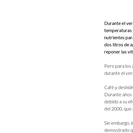
Durante el ver
temperaturas 
nutrientes pa
dos litros de 
reponer las vi
Pero para los
durante el ver
Café y deshidr
Durante años s
debido a su ef
del 2000, que 
Sin embargo, 
demostrado qu