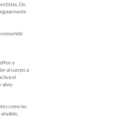
portistas. De
regularmente
, consumido
coffee o
ar al cuerpo a
ctiva el
alivio
ntes como las
 añadido.