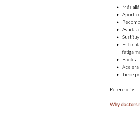
Más allá
Aporta e
Recompon
Ayuda a 
Sustituy
Estimula
fatiga m
Facilita
Acelera 
Tiene pr
Referencias:
Why doctors 