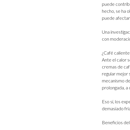
puede contribu
hecho, se ha 
puede afectar
Una investiga
con moderació
¿Café caliente
Ante el calor 
cremas de caf
regular mejor 
mecanismo de 
prolongada, a
Eso sí, los e
demasiado fría
Beneficios del