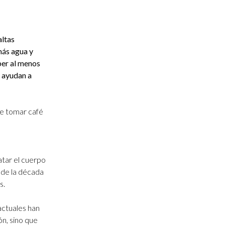
altas
más agua y
ber al menos
e ayudan a
le tomar café
atar el cuerpo
s de la década
s.
actuales han
n, sino que