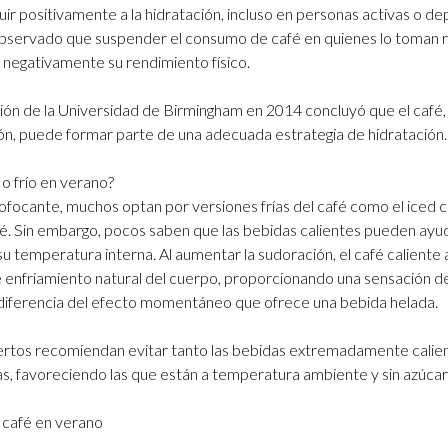
ir positivamente a la hidratación, incluso en personas activas o de
observado que suspender el consumo de café en quienes lo toman 
 negativamente su rendimiento físico.
ción de la Universidad de Birmingham en 2014 concluyó que el café
n, puede formar parte de una adecuada estrategia de hidratación.
 o frío en verano?
sofocante, muchos optan por versiones frías del café como el iced 
é. Sin embargo, pocos saben que las bebidas calientes pueden ayud
su temperatura interna. Al aumentar la sudoración, el café caliente a
enfriamiento natural del cuerpo, proporcionando una sensación de 
 diferencia del efecto momentáneo que ofrece una bebida helada.
xpertos recomiendan evitar tanto las bebidas extremadamente calie
s, favoreciendo las que están a temperatura ambiente y sin azúcar
 café en verano