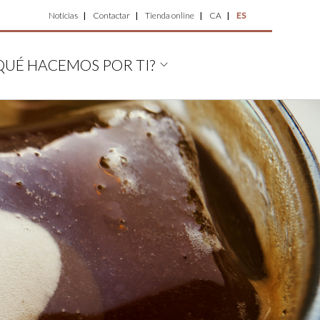
Top
Noticias
Contactar
Tienda online
CA
ES
Menu
QUÉ HACEMOS POR TI?