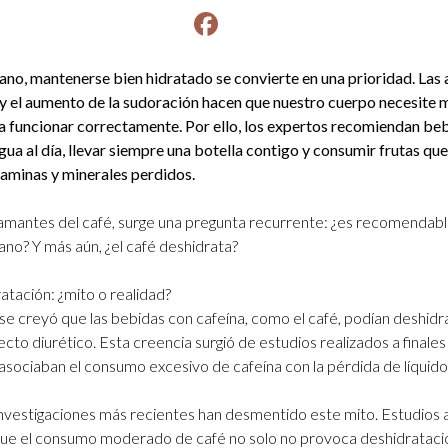
Facebook
instagram
ano, mantenerse bien hidratado se convierte en una prioridad. Las 
y el aumento de la sudoración hacen que nuestro cuerpo necesite 
ra funcionar correctamente. Por ello, los expertos recomiendan be
agua al día, llevar siempre una botella contigo y consumir frutas qu
taminas y minerales perdidos.
 amantes del café, surge una pregunta recurrente: ¿es recomendab
ano? Y más aún, ¿el café deshidrata?
atación: ¿mito o realidad?
e creyó que las bebidas con cafeína, como el café, podían deshidr
ecto diurético. Esta creencia surgió de estudios realizados a finale
asociaban el consumo excesivo de cafeína con la pérdida de líquido
investigaciones más recientes han desmentido este mito. Estudios 
e el consumo moderado de café no solo no provoca deshidratació