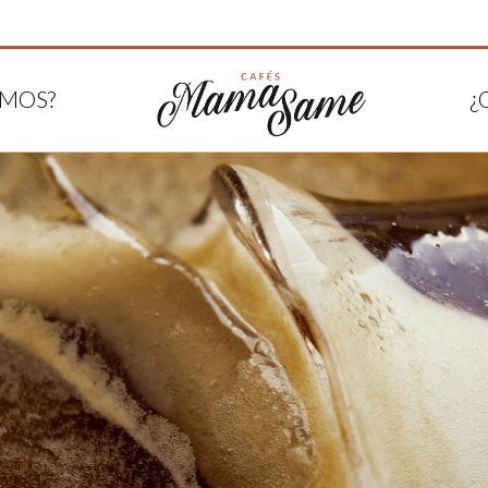
OMOS?
¿