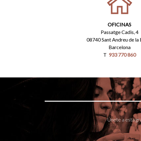
OFICINAS
Passatge Cadis, 4
08740 Sant Andreu de la
Barcelona
T
933 770 860
Únete a esta gr