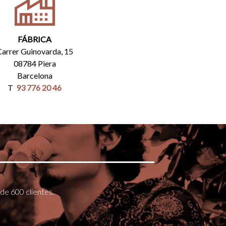
FÁBRICA
arrer Guinovarda, 15
08784 Piera
Barcelona
T
93 776 20 46
de 600 clientes.