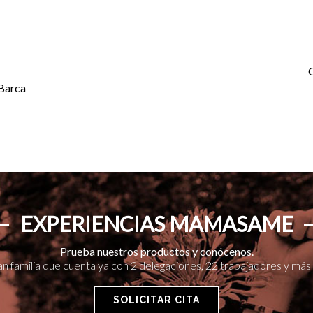
C
 Barca
EXPERIENCIAS MAMASAME
Prueba nuestros productos y conócenos.
an familia que cuenta ya con 2 delegaciones, 22 trabajadores y más 
SOLICITAR CITA