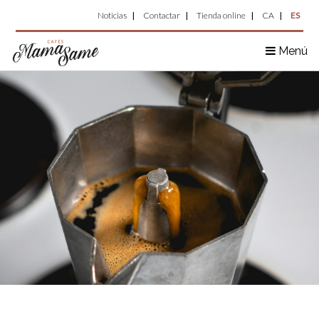
Top
Pasar
Noticias
Contactar
Tienda online
CA
ES
al
Menu
contenido
Menú
principal