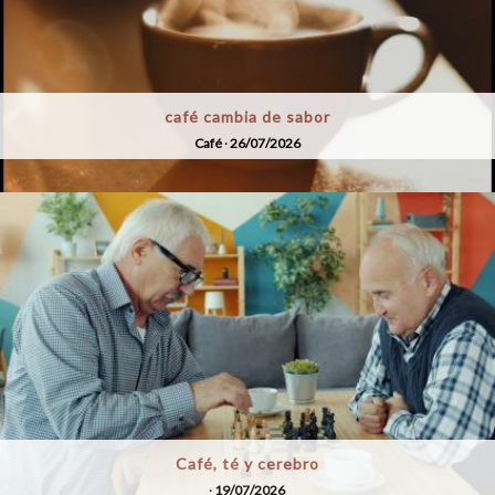
café cambia de sabor
Café
·
26/07/2026
Café, té y cerebro
·
19/07/2026