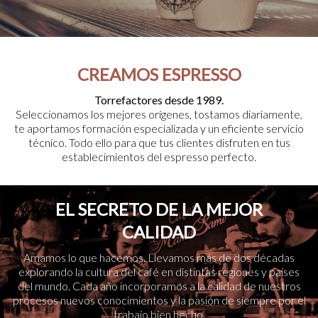
CREAMOS ESPRESSO
Torrefactores desde 1989.
Seleccionamos los mejores orígenes, tostamos diariamente,
te aportamos formación especializada y un eficiente servicio
técnico. Todo ello para que tus clientes disfruten en tus
establecimientos del espresso perfecto.
EL SECRETO DE LA MEJOR
CALIDAD
Amamos lo que hacemos. Llevamos más de dos décadas
explorando la cultura del café en distintas regiones y países
del mundo. Cada año incorporamos a la calidad de nuestros
procesos nuevos conocimientos y la pasión de siempre por el
trabajo bien hecho.