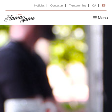
Top
Pasar
Noticias
Contactar
Tienda online
CA
ES
al
Menu
contenido
Menú
principal