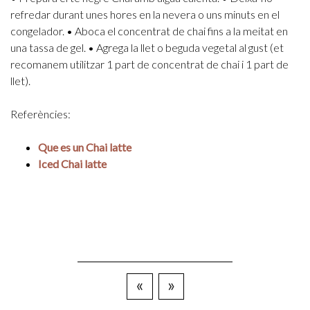
refredar durant unes hores en la nevera o uns minuts en el
congelador.
• Aboca el concentrat de chai fins a la meitat en
una tassa de gel.
• Agrega la llet o beguda vegetal al gust (et
recomanem utilitzar 1 part de concentrat de chai i 1 part de
llet).
Referències:
Que es un Chai latte
Iced Chai latte
«
»