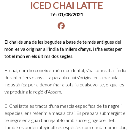
ICED CHAI LATTE
Té
· 01/08/2021
Facebook
instagram
El chai és una de les begudes a base de te més antigues del
món, es va originar a l'Índia fa milers d'anys, i s'ha estès per
tot el món en els últims dos segles.
El chai, com ho coneix el món occidental, s'ha conreat a l'Índia
durant milers d'anys. La paraula chai s'origina en la paraula
indostànica per a denominar a tots i a qualsevol te, el qual es
va produir a la regió d’Assam.
El Chai latte es tracta d'una mescla específica de te negre i
espècies, ens referim a masala chai. Es prepara submergint el
te negre en aigua i barrejant-lo amb sucre, gingebre i llet.
També es poden afegir altres espècies com cardamomo, clau,