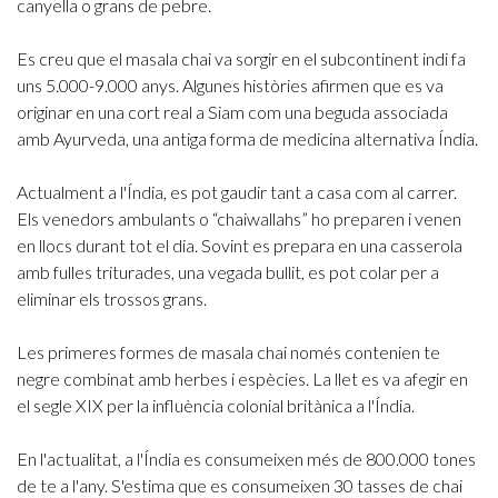
canyella o grans de pebre.
Es creu que el masala chai va sorgir en el subcontinent indi fa
uns 5.000-9.000 anys. Algunes històries afirmen que es va
originar en una cort real a Siam com una beguda associada
amb Ayurveda, una antiga forma de medicina alternativa Índia.
Actualment a l'Índia, es pot gaudir tant a casa com al carrer.
Els venedors ambulants o “chaiwallahs” ho preparen i venen
en llocs durant tot el dia. Sovint es prepara en una casserola
amb fulles triturades, una vegada bullit, es pot colar per a
eliminar els trossos grans.
Les primeres formes de masala chai només contenien te
negre combinat amb herbes i espècies. La llet es va afegir en
el segle XIX per la influència colonial britànica a l'Índia.
En l'actualitat, a l'Índia es consumeixen més de 800.000 tones
de te a l'any. S'estima que es consumeixen 30 tasses de chai