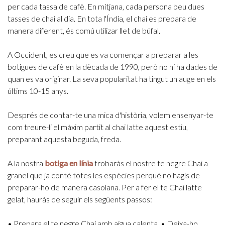
per cada tassa de cafè. En mitjana, cada persona beu dues
tasses de chai al dia. En tota l'Índia, el chai es prepara de
manera diferent, és comú utilizar llet de búfal.
A Occident, es creu que es va començar a preparar a les
botigues de cafè en la dècada de 1990, però no hi ha dades de
quan es va originar. La seva popularitat ha tingut un auge en els
últims 10-15 anys.
Després de contar-te una mica d'història, volem ensenyar-te
com treure-li el màxim partit al chai latte aquest estiu,
preparant aquesta beguda, freda.
A la nostra
botiga en línia
trobaràs el nostre te negre Chai a
granel que ja conté totes les espècies perquè no hagis de
preparar-ho de manera casolana. Per a fer el te Chai latte
gelat, hauràs de seguir els següents passos:
• Prepara el te negre Chai amb aigua calenta.
• Deixa-ho