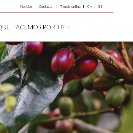
Top
Noticias
Contactar
Tienda online
CA
ES
Menu
QUÉ HACEMOS POR TI?