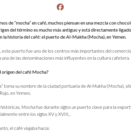
Facebook
instagram
os de “mocha” en café, muchos piensan en una mezcla con chocola
igen del término es mucho más antiguo y está directamente ligado
n la historia del café: el puerto de Al-Makha (Mocha), en Yemen.
, este puerto fue uno de los centros más importantes del comercio
 una de las denominaciones más influyentes en la cultura cafetera.
l origen del café Mocha?
” toma su nombre de la ciudad portuaria de Al-Mukha (Mocha), sit
 Rojo, en Yemen.
históricas, Mocha fue durante siglos un puerto clave para la expor
ialmente entre los siglos XV y XVIII,.
to, el café viajaba hacia: