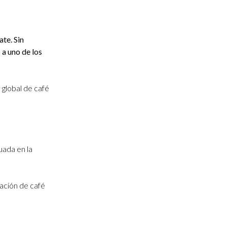
te. Sin
 a uno de los
 global de café
uada en la
tación de café