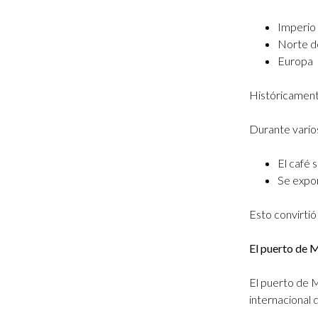
Imperi
Norte d
Europa
Históricamente
Durante varios
El café s
Se expo
Esto convirtió
El puerto de 
El puerto de M
internacional 