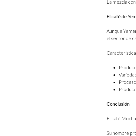
La mezcla con 
El café de Ye
Aunque Yemen 
el sector de c
Característica
Producc
Variedad
Proceso
Producci
Conclusión
El café Mocha 
Su nombre pro