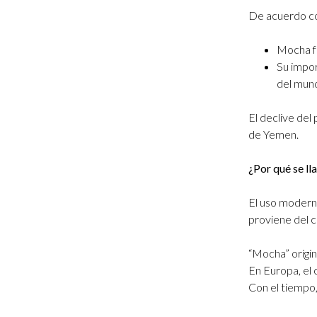
De acuerdo co
Mocha fu
Su impor
del mund
El declive del
de Yemen.
¿Por qué se ll
El uso moderno
proviene del c
“Mocha” origi
En Europa, el 
Con el tiempo,