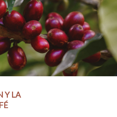
 Y LA
FÉ