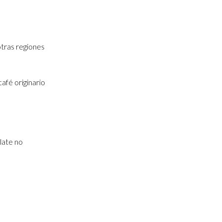
otras regiones
afé originario
late no