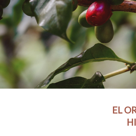
EL O
H