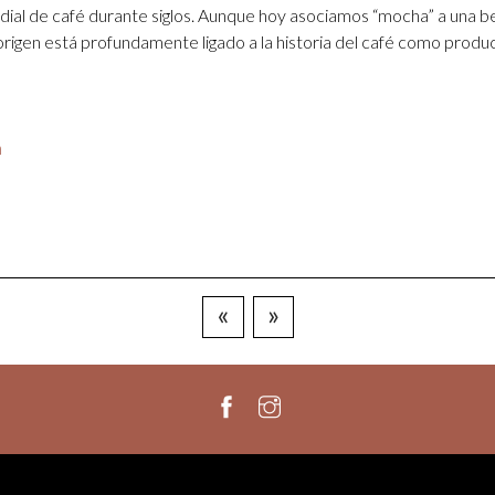
ial de café durante siglos. Aunque hoy asociamos “mocha” a una b
origen está profundamente ligado a la historia del café como produc
n
«
»