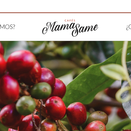
OMOS?
¿