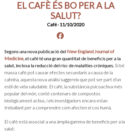
EL CAFÈ ÉS BO PER A LA
SALUT?
Café
· 11/10/2020
Facebook
instagram
Segons una nova publicació del
New England Journal of
Medicine
, el cafè té una gran quantitat de beneficis per a la
salut, inclosa la reducció del risc de malalties cròniques.
Si bé
massa cafè pot causar efectes secundaris a causa de la
cafeïna, aquesta nova anàlisi suggereix que pot ser part d'un
estil de vida saludable.
El cafè, la substància psicoactiva més
popular del món, conté centenars de compostos
biològicament actius, i els investigadors encara estan
treballant per a comprendre com afecten el cos humà.
El cafè està associat a una àmplia gamma de beneficis per a la
salut: