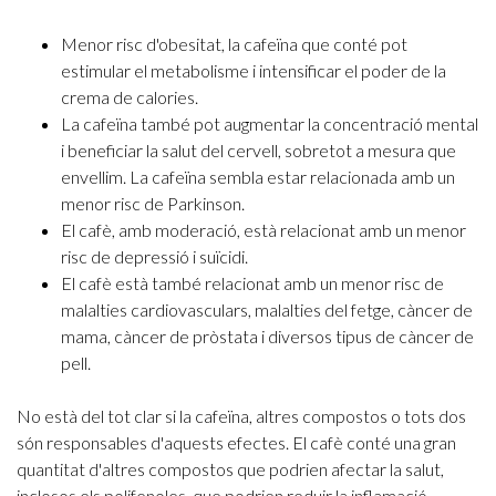
Menor risc d'obesitat, la cafeïna que conté pot
estimular el metabolisme i intensificar el poder de la
crema de calories.
La cafeïna també pot augmentar la concentració mental
i beneficiar la salut del cervell, sobretot a mesura que
envellim. La cafeïna sembla estar relacionada amb un
menor risc de Parkinson.
El cafè, amb moderació, està relacionat amb un menor
risc de depressió i suïcidi.
El cafè està també relacionat amb un menor risc de
malalties cardiovasculars, malalties del fetge, càncer de
mama, càncer de pròstata i diversos tipus de càncer de
pell.
No està del tot clar si la cafeïna, altres compostos o tots dos
són responsables d'aquests efectes. El cafè conté una gran
quantitat d'altres compostos que podrien afectar la salut,
inclosos els polifenoles, que podrien reduir la inflamació,