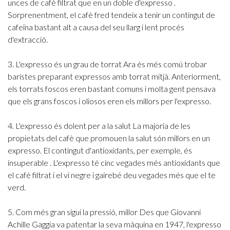
unces de cafè filtrat que en un doble d'expresso .
Sorprenentment, el cafè fred tendeix a tenir un contingut de
cafeïna bastant alt a causa del seu llarg i lent procés
d'extracció.
3. L'expresso és un grau de torrat
Ara és més comú trobar
baristes preparant expressos amb torrat mitjà. Anteriorment,
els torrats foscos eren bastant comuns i molta gent pensava
que els grans foscos i oliosos eren els millors per l'expresso.
4. L'expresso és dolent per a la salut
La majoria de les
propietats del cafè que promouen la salut són millors en un
expresso. El contingut d'antioxidants, per exemple, és
insuperable .
L'expresso té cinc vegades més antioxidants que
el cafè filtrat i el vi negre i gairebé deu vegades més que el te
verd.
5. Com més gran sigui la pressió, millor
Des que Giovanni
Achille Gaggia va patentar la seva màquina en 1947, l'expresso