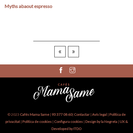
Myths abaout espresso
«
»
© 2023
Cafés Mama Same
|
93 377 08 60
|
Contactar
|
Avís legal
|
Política de
privacitat
|
Política de cookies
|
Configura cookies
|
Design by la Negreta
|
UX &
Developed by ITDO