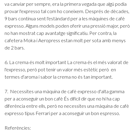
va canviar per sempre, era la primera vegada que algú podia
provar l'expresso tal com ho coneixem.
Després de dècades,
9 bars continua sent l'estàndard per a les màquines de cafè
expresso. Alguns models poden oferir una pressió major, però
no han mostrat cap avantatge significatiu. Per contra, la
cafetera Moka i Aeropress estan molt per sota amb menys
de 2 bars.
6. La crema és molt important
La crema és el més valorat de
l'expresso, però pot tenir un valor més estètic però en
termes d'aroma i sabor la crema no és tan important.
7. Necessites una màquina de cafè expresso d'alta gamma
per a aconseguir un bon cafè
És difícil dir que no hi ha cap
diferència entre ells, però no necessites una màquina de cafè
expresso tipus Ferrari per a aconseguir un bon espresso.
Referències: