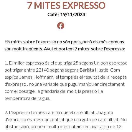
7 MITES EXPRESSO
Café
· 19/11/2023
Facebook
instagram
Els mites sobre l'expresso no són pocs, però els més comuns
són molt freqüents. Avui et portem 7 mites sobre l'expresso:
1. El millor espresso és el que triga 25 segons
Un bon espresso
pot trigar entre 22 i 40 segons segons Barista Hustle
Com
explica James Hoffmann, el temps és el resultat de la recepta
d'expresso , no una variable que pugui manipular directament
com el dosatge, la grandària del molt, la pressió i la
temperatura de l'aigua.
2. L'expresso té més cafeïna que el cafè filtrat
Una gota
d'expresso és més concentrat que una gota de cafè filtrat. No
obstant això, prenem molta més cafeïna en una tassa de 12