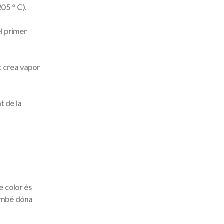
205 ° C).
l primer
at crea vapor
t de la
e color és
també dóna