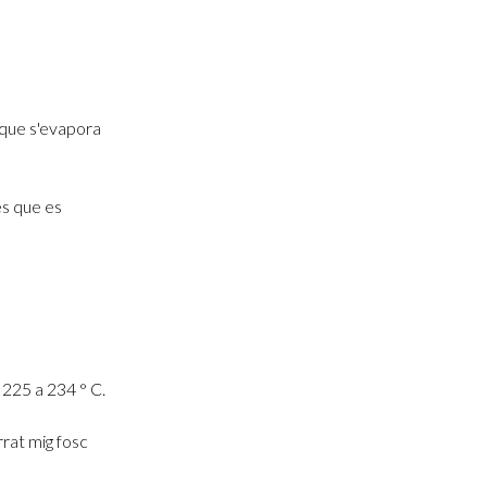
 que s'evapora
és que es
 225 a 234 ° C.
rat mig fosc