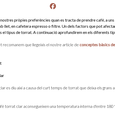
Facebook
instagram
 nostres pròpies preferències quan es tracta de prendre cafè, a uns 
b llet, en cafetera espresso o filtre. Un dels factors que pot afecta
s el tipus de torrat. A continuació aprofundirem en els diferents tip
et recomanem que llegeixis el nostre article de
conceptes bàsics del
t
lar
clar es diu així a causa del curt temps de torrat que deixa els grans
afè torrat clar aconsegueixen una temperatura interna d'entre 180 °