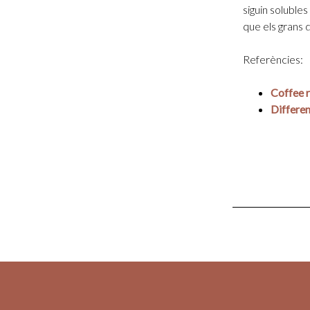
siguin soluble
que els grans 
Referències:
Coffee r
Differen