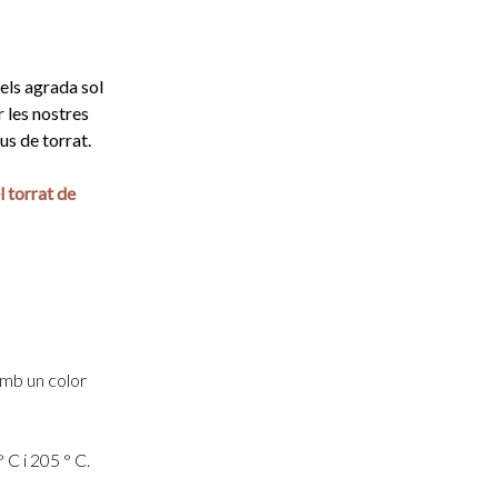
els agrada sol
r les nostres
us de torrat.
 torrat de
 amb un color
 C i 205 ° C.