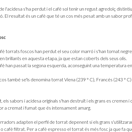
e l'acidesa s'ha perdut i el cafè sol tenir un regust agredolç distinti
ió. El resultat és un cafè que té un cos més pesat amb un sabor prof
osc
afè torrats foscos han perdut el seu color marró i s'han tornat negre
n brillants en aquesta etapa, ja que estan coberts dels seus olis.
afè han passat la segona esquerda, aconseguint una temperatura e
scos també se'ls denomina torrat Viena (239 ° C), Francés (243 ° C) i
 els sabors i acidesa originals s'han destruït i els grans es cremen i 
or a cremat i fumat que és intensament amarg.
radors adapten el perfil de torrat depenent si els grans s'utilitzara
 cafè filtrat. Per a cafè espresso el torrat és més fosc ja que fa qu