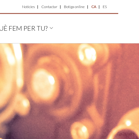
Top
Notícies
Contactar
Botiga online
CA
ES
Menu
UÈ FEM PER TU?