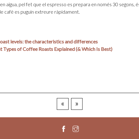
s en aigua, pel fet que el espresso es prepara en només 30 segons, é
de cafè es puguin extreure ràpidament.
oast levels: the characteristics and differences
t Types of Coffee Roasts Explained (& Which Is Best)
«
»