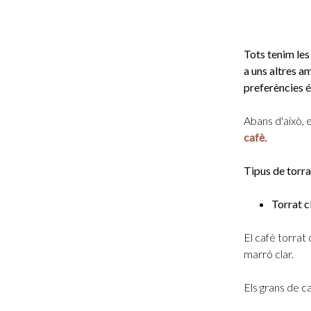
Tots tenim les
a uns altres am
preferències é
Abans d'això, 
cafè.
Tipus de torra
Torrat c
El cafè torrat 
marró clar.
Els grans de c