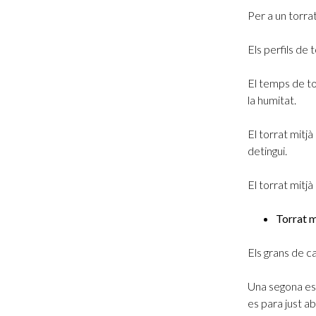
Per a un torra
Els perfils de
El temps de to
la humitat.
El torrat mitj
detingui.
El torrat mitj
Torrat m
Els grans de c
Una segona es
es para just 