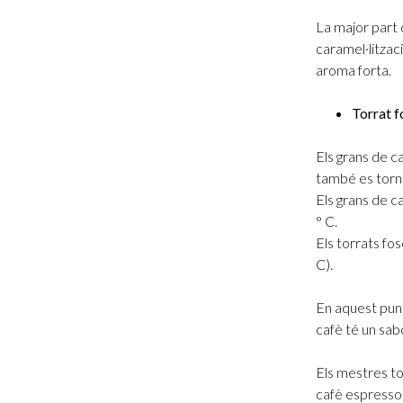
La major part d
caramel·litzac
aroma forta.
Torrat f
Els grans de c
també es torne
Els grans de c
° C.
Els torrats fo
C).
En aquest punt,
cafè té un sab
Els mestres tor
cafè espresso o