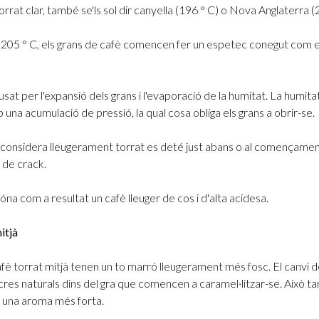
torrat clar, també se'ls sol dir canyella (196 ° C) o Nova Anglaterra (
s 205 ° C, els grans de cafè comencen fer un espetec conegut com e
ausat per l'expansió dels grans i l'evaporació de la humitat. La humit
una acumulació de pressió, la qual cosa obliga els grans a obrir-se.
 considera lleugerament torrat es deté just abans o al començamen
 de crack.
dóna com a resultat un cafè lleuger de cos i d'alta acidesa.
itjà
afè torrat mitjà tenen un to marró lleugerament més fosc. El canvi d
cres naturals dins del gra que comencen a caramel·litzar-se. Això 
t una aroma més forta.