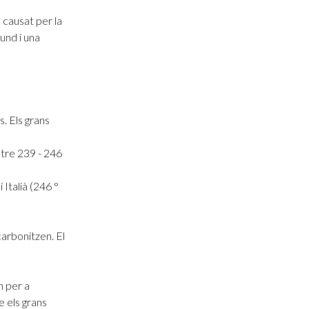
u causat per la
und i una
s. Els grans
ntre 239 - 246
 Italià (246 °
carbonitzen. El
n per a
e els grans