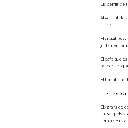
Els perfils de 
Al voltant del
crack.
El cruixit és c
juntament amb 
El cafè que es
primera etapa
El torrat clar 
Torrat m
Els grans de c
causat pels su
com a resulta