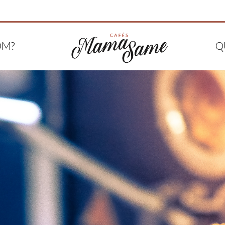
OM?
Q