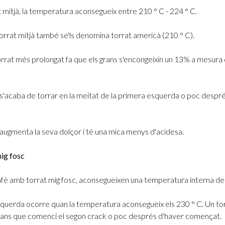
t mitjà, la temperatura aconsegueix entre 210 ° C - 224 ° C.
 torrat mitjà també se'ls denomina torrat americà (210 ° C).
rrat més prolongat fa que els grans s'encongeixin un 13% a mesura
à s'acaba de torrar en la meitat de la primera esquerda o poc despr
à augmenta la seva dolçor i té una mica menys d'acidesa.
ig fosc
afè amb torrat mig fosc, aconsegueixen una temperatura interna de
querda ocorre quan la temperatura aconsegueix els 230 ° C. Un tor
abans que comenci el segon crack o poc després d'haver començat.