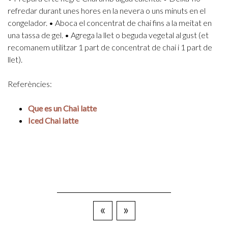
refredar durant unes hores en la nevera o uns minuts en el
congelador.
• Aboca el concentrat de chai fins a la meitat en
una tassa de gel.
• Agrega la llet o beguda vegetal al gust (et
recomanem utilitzar 1 part de concentrat de chai i 1 part de
llet).
Referències:
Que es un Chai latte
Iced Chai latte
«
»