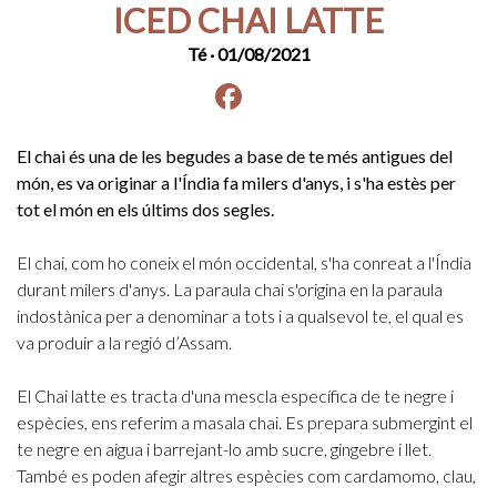
ICED CHAI LATTE
Té
· 01/08/2021
Facebook
instagram
El chai és una de les begudes a base de te més antigues del
món, es va originar a l'Índia fa milers d'anys, i s'ha estès per
tot el món en els últims dos segles.
El chai, com ho coneix el món occidental, s'ha conreat a l'Índia
durant milers d'anys. La paraula chai s'origina en la paraula
indostànica per a denominar a tots i a qualsevol te, el qual es
va produir a la regió d’Assam.
El Chai latte es tracta d'una mescla específica de te negre i
espècies, ens referim a masala chai. Es prepara submergint el
te negre en aigua i barrejant-lo amb sucre, gingebre i llet.
També es poden afegir altres espècies com cardamomo, clau,