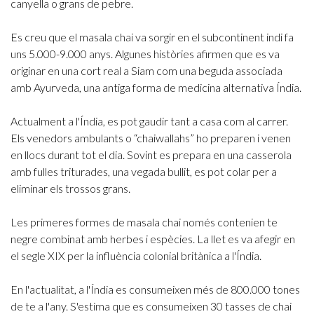
canyella o grans de pebre.
Es creu que el masala chai va sorgir en el subcontinent indi fa
uns 5.000-9.000 anys. Algunes històries afirmen que es va
originar en una cort real a Siam com una beguda associada
amb Ayurveda, una antiga forma de medicina alternativa Índia.
Actualment a l'Índia, es pot gaudir tant a casa com al carrer.
Els venedors ambulants o “chaiwallahs” ho preparen i venen
en llocs durant tot el dia. Sovint es prepara en una casserola
amb fulles triturades, una vegada bullit, es pot colar per a
eliminar els trossos grans.
Les primeres formes de masala chai només contenien te
negre combinat amb herbes i espècies. La llet es va afegir en
el segle XIX per la influència colonial britànica a l'Índia.
En l'actualitat, a l'Índia es consumeixen més de 800.000 tones
de te a l'any. S'estima que es consumeixen 30 tasses de chai