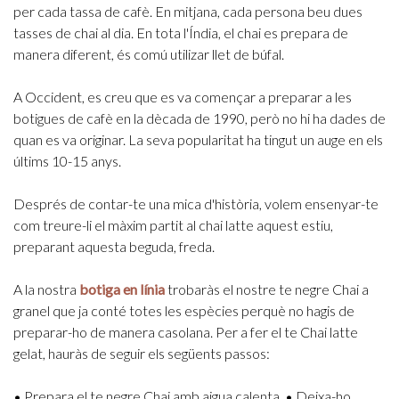
per cada tassa de cafè. En mitjana, cada persona beu dues
tasses de chai al dia. En tota l'Índia, el chai es prepara de
manera diferent, és comú utilizar llet de búfal.
A Occident, es creu que es va començar a preparar a les
botigues de cafè en la dècada de 1990, però no hi ha dades de
quan es va originar. La seva popularitat ha tingut un auge en els
últims 10-15 anys.
Després de contar-te una mica d'història, volem ensenyar-te
com treure-li el màxim partit al chai latte aquest estiu,
preparant aquesta beguda, freda.
A la nostra
botiga en línia
trobaràs el nostre te negre Chai a
granel que ja conté totes les espècies perquè no hagis de
preparar-ho de manera casolana. Per a fer el te Chai latte
gelat, hauràs de seguir els següents passos:
• Prepara el te negre Chai amb aigua calenta.
• Deixa-ho