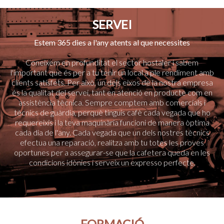
SERVEI
Estem 365 dies a l'any atents al que necessites
Coneixem en profunditat el sector hostaler i sabem
l'important que és per a tu tenir un local a ple rendiment amb
clients satisfets. Per això, un dels eixos de la nostra empresa
és la qualitat del servei, tant en atenció en producte com en
assistència tècnica. Sempre comptem amb comercials i
tècnics de guàrdia, perquè tinguis cafè cada vegada que ho
requereixis i la teva maquinària funcioni de manera òptima
cada dia de l'any. Cada vegada que un dels nostres tècnics
efectua una reparació, realitza amb tu totes les proves
oportunes per a assegurar-se que la cafetera queda en les
condicions idònies i serveix un expresso perfecte.
FORMACIÓ