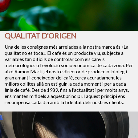
QUALITAT D'ORIGEN
Una de les consignes més arrelades a la nostra marca és «La
qualitat no es toca». El cafè és un producte viu, subjecte a
variables tan difícils de controlar com els canvis
meteorològics o l'evolució socioeconòmica de cada zona. Per
això Ramon Martí, el nostre director de producció, biòleg i
gran amant i coneixedor del cafè, cerca acuradament les
millors collites allà on estiguin, a cada moment i per a cada
línia de cafè. Des de 1989, fins a l'actualitat i per molts anys,
ens mantenim fidels a aquest principi. I aquest principi ens
recompensa cada dia amb la fidelitat dels nostres clients.