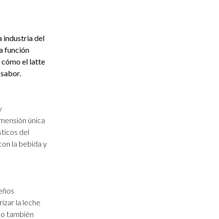
a industria del
a función
s cómo el latte
 sabor.
y
imensión única
sticos del
con la bebida y
seños
izar la leche
ino también