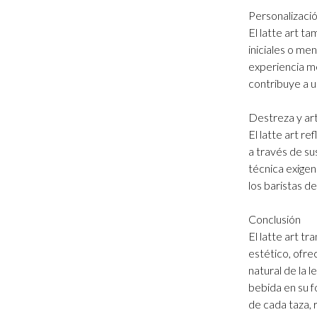
Personalizació
El latte art t
iniciales o me
experiencia me
contribuye a u
Destreza y art
El latte art re
a través de su
técnica exigen 
los baristas d
Conclusión
El latte art t
estético, ofre
natural de la l
bebida en su f
de cada taza, r