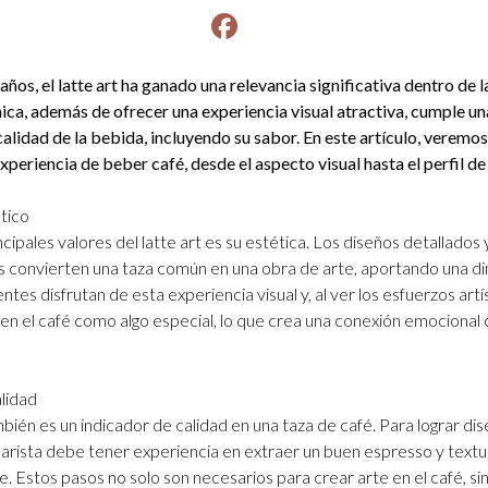
Facebook
instagram
años, el latte art ha ganado una relevancia significativa dentro de l
nica, además de ofrecer una experiencia visual atractiva, cumple un
 calidad de la bebida, incluyendo su sabor. En este artículo, veremo
experiencia de beber café, desde el aspecto visual hasta el perfil de
tico
cipales valores del latte art es su estética. Los diseños detallados 
s convierten una taza común en una obra de arte, aportando una d
ientes disfrutan de esta experiencia visual y, al ver los esfuerzos artí
ben el café como algo especial, lo que crea una conexión emocional 
lidad
ambién es un indicador de calidad en una taza de café. Para lograr di
barista debe tener experiencia en extraer un buen espresso y textur
 Estos pasos no solo son necesarios para crear arte en el café, s