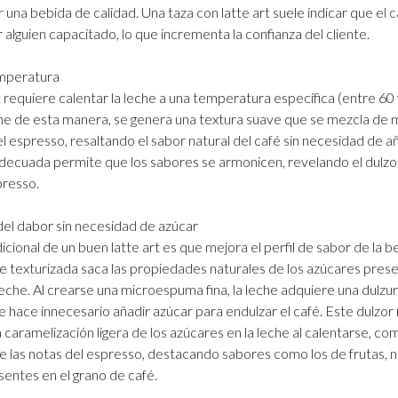
r una bebida de calidad. Una taza con latte art suele indicar que el c
alguien capacitado, lo que incrementa la confianza del cliente.
mperatura
t requiere calentar la leche a una temperatura específica (entre 60 
eche de esta manera, se genera una textura suave que se mezcla de
l espresso, resaltando el sabor natural del café sin necesidad de añ
decuada permite que los sabores se armonicen, revelando el dulzor
presso.
del dabor sin necesidad de azúcar
icional de un buen latte art es que mejora el perfil de sabor de la b
 texturizada saca las propiedades naturales de los azúcares prese
leche. Al crearse una microespuma fina, la leche adquiere una dulzu
e hace innecesario añadir azúcar para endulzar el café. Este dulzor 
 caramelización ligera de los azúcares en la leche al calentarse, 
 las notas del espresso, destacando sabores como los de frutas, 
entes en el grano de café.