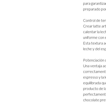
para garantiza
preparado por 
Control de te
Crear latte ar
calentar la l
uniforme con e
Esta textura a
leche y del es
Potenciación 
Una ventaja ad
correctamente
espresso y la 
equilibrada qu
producto de la
perfectamente
chocolate pres