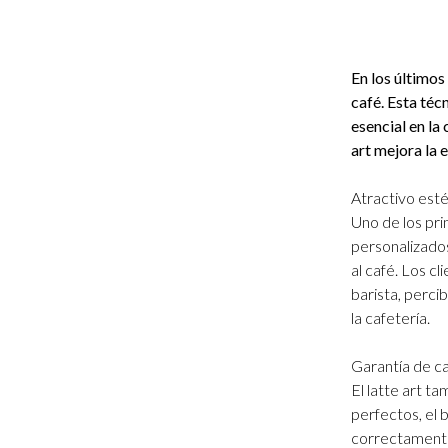
En los últimos 
café. Esta téc
esencial en la
art mejora la 
Atractivo esté
Uno de los prin
personalizado
al café. Los cl
barista, perci
la cafetería.
Garantía de ca
El latte art t
perfectos, el 
correctamente.