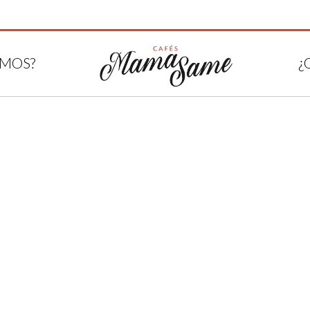
OMOS?
¿