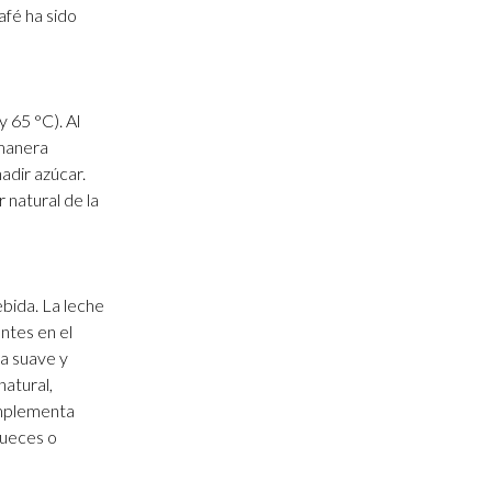
afé ha sido
y 65 °C). Al
 manera
adir azúcar.
 natural de la
ebida. La leche
ntes en el
ra suave y
natural,
complementa
nueces o