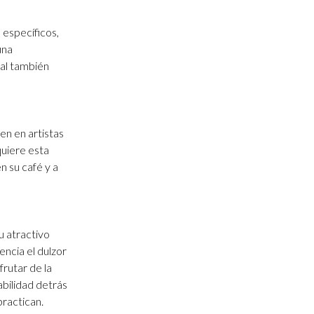
 específicos,
una
nal también
ten en artistas
quiere esta
n su café y a
u atractivo
encia el dulzor
frutar de la
abilidad detrás
practican.