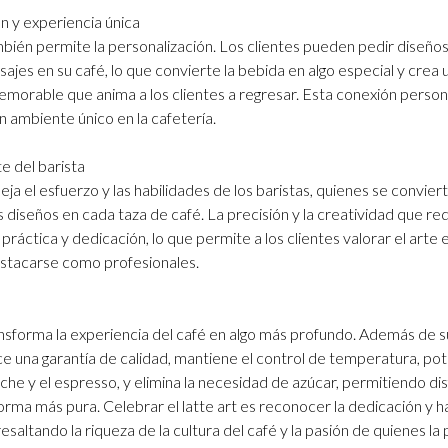
n y experiencia única
ambién permite la personalización. Los clientes pueden pedir diseños
nsajes en su café, lo que convierte la bebida en algo especial y crea 
morable que anima a los clientes a regresar. Esta conexión perso
n ambiente único en la cafetería.
e del barista
fleja el esfuerzo y las habilidades de los baristas, quienes se convier
s diseños en cada taza de café. La precisión y la creatividad que re
práctica y dedicación, lo que permite a los clientes valorar el arte e
estacarse como profesionales.
ransforma la experiencia del café en algo más profundo. Además de s
ce una garantía de calidad, mantiene el control de temperatura, pot
eche y el espresso, y elimina la necesidad de azúcar, permitiendo dis
orma más pura. Celebrar el latte art es reconocer la dedicación y h
esaltando la riqueza de la cultura del café y la pasión de quienes la 